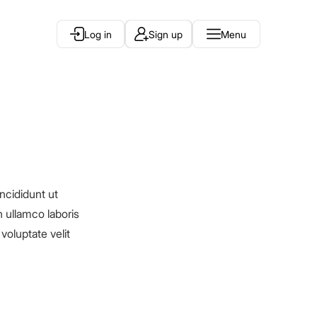
Log in
Sign up
Menu
ncididunt ut
 ullamco laboris
voluptate velit