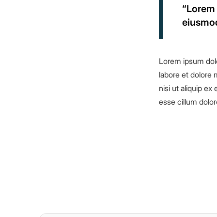
“Lorem 
eiusmod
Lorem ipsum dolo
labore et dolore 
nisi ut aliquip e
esse cillum dolore